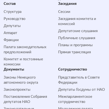
Состав
Заседания
Структура
Сессии
Руководство
Заседания комитета и
комиссий
Депутаты
Депутатские слушания
Аппарат
Публичные слушания
Фракции
Планы и программы
Палата законодательных
предположений
Прямая трансляция
Комитет и постоянные
комиссии
Документы
Сотрудничество
Законы Ненецкого
Представитель в Совете
автономного округа
Федерации
Законопроекты
Депутаты Госдумы от НАО
Постановления Собрания
Межпарламентское
депутатов НАО
сотрудничество
Законодательные
Молодежная палата