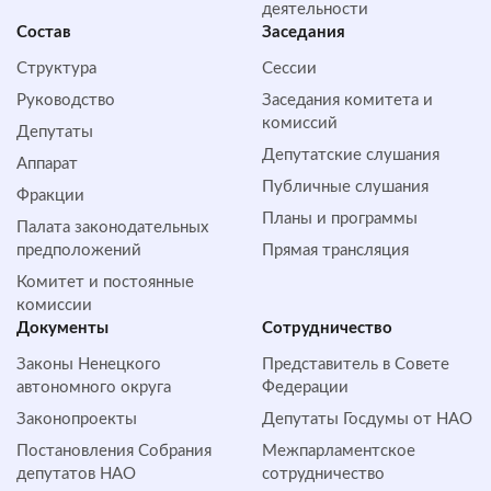
деятельности
Состав
Заседания
Структура
Сессии
Руководство
Заседания комитета и
комиссий
Депутаты
Депутатские слушания
Аппарат
Публичные слушания
Фракции
Планы и программы
Палата законодательных
предположений
Прямая трансляция
Комитет и постоянные
комиссии
Документы
Сотрудничество
Законы Ненецкого
Представитель в Совете
автономного округа
Федерации
Законопроекты
Депутаты Госдумы от НАО
Постановления Собрания
Межпарламентское
депутатов НАО
сотрудничество