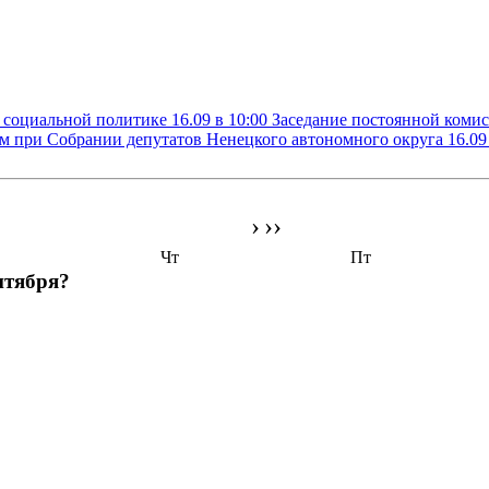
о социальной политике
16.09 в 10:00
Заседание постоянной комис
ам при Собрании депутатов Ненецкого автономного округа
16.09
›
››
Чт
Пт
нтября?