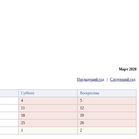
Март 2028
Предыдущий год
|
Следующий год
Суббота
Воскресенье
4
5
11
12
18
19
25
26
1
2