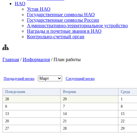
НАО
Устав НАО
Государственные символы НАО
Государственные символы России
Административно-территориальное устройство
Награды и почетные звания в НАО
Контрольно-счетный орган
Главная
/
Информация
/
План работы
Предыдущий месяц
Следующий месяц
Понедельник
Вторник
Среда
28
29
1
6
7
8
13
14
15
20
21
22
27
28
29