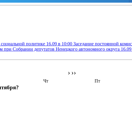
о социальной политике
16.09 в 10:00
Заседание постоянной комис
ам при Собрании депутатов Ненецкого автономного округа
16.09
›
››
Чт
Пт
нтября?