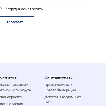
Затрудняюсь ответить
окументы
Сотрудничество
аконы Ненецкого
Представитель в
втономного округа
Совете Федерации
аконопроекты
Депутаты Госдумы от
НАО
остановления