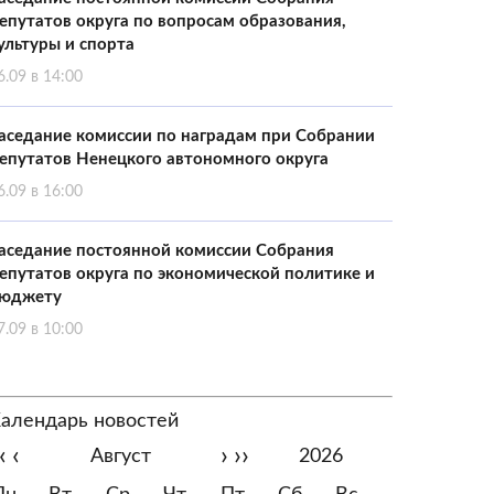
епутатов округа по вопросам образования,
ультуры и спорта
6.09 в 14:00
аседание комиссии по наградам при Собрании
епутатов Ненецкого автономного округа
6.09 в 16:00
аседание постоянной комиссии Собрания
епутатов округа по экономической политике и
юджету
7.09 в 10:00
алендарь новостей
‹
‹
›
››
Август
2026