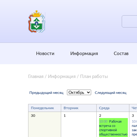
Новости
Информация
Состав
Главная
/
Информация
/
План работы
Предыдущий месяц
Следующий месяц
Понедельник
Вторник
Среда
Че
30
1
2
3
10:00
Рабочая
10
встреча со
па
спортивной
за
общественностью
пре