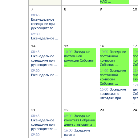
НАО ...
7
8
9
10
08:45
Еженедельное
совещание при
руководителе ...
09:30
Еженедельное ...
14
15
16
17
08:45
10:00
Заседание
10:00
Заседание
10
Еженедельное
постоянной
постоянной
по
совещание при
комиссии Собрания
комиссии
ко
руководителе ...
...
Собрания ...
Соб
09:30
14:00
Заседание
11
Еженедельное ...
постоянной
вн
комиссии
зас
Собрания ...
17
16:00
Заседание
де
комиссии по
Со
наградам при ...
де
...
21
22
23
24
08:45
09:00
Заседание
Еженедельное
комитета Собрания
совещание при
депутатов округа ...
руководителе ...
16:00
Заседание
09:30
палаты