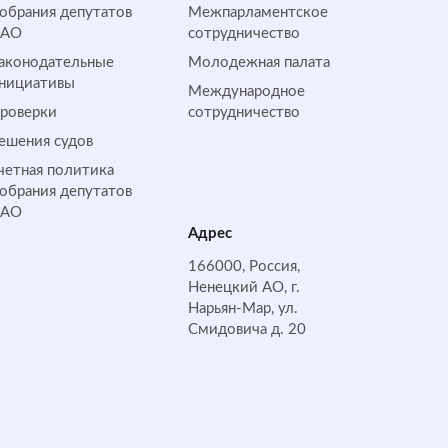
обрания депутатов
Межпарламентское
НАО
сотрудничество
аконодательные
Молодежная палата
нициативы
Международное
роверки
сотрудничество
ешения судов
четная политика
обрания депутатов
НАО
Адрес
166000, Россия,
Ненецкий АО, г.
Нарьян-Мар, ул.
Смидовича д. 20