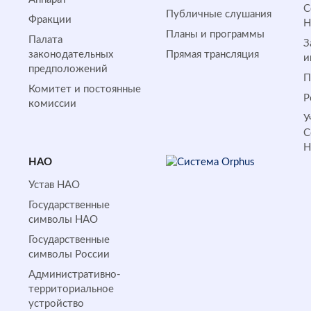
С
Публичные слушания
Фракции
Планы и программы
Палата
З
законодательных
Прямая трансляция
и
предположений
П
Комитет и постоянные
Р
комиссии
У
С
НАО
Устав НАО
Государственные
символы НАО
Государственные
символы России
Административно-
территориальное
устройство