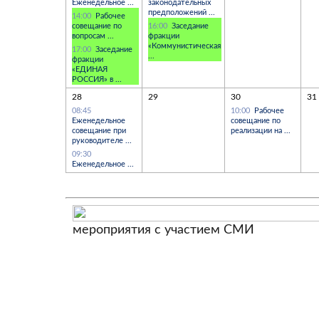
Еженедельное ...
законодательных
предположений ...
14:00
Рабочее
совещание по
16:00
Заседание
вопросам ...
фракции
«Коммунистическая
17:00
Заседание
...
фракции
«ЕДИНАЯ
РОССИЯ» в ...
28
29
30
31
08:45
10:00
Рабочее
Еженедельное
совещание по
совещание при
реализации на ...
руководителе ...
09:30
Еженедельное ...
мероприятия с участием СМИ