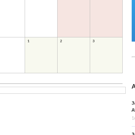
1
2
3
З
д
1
З