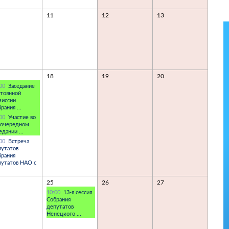
11
12
13
18
19
20
:00
Заседание
стоянной
миссии
рания ...
:00
Участие во
еочередном
едании ...
:00
Встреча
путатов
брания
путатов НАО с
25
26
27
10:00
13-я сессия
Собрания
депутатов
Ненецкого ...