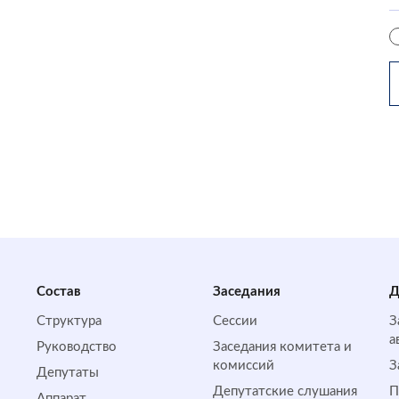
Состав
Заседания
Д
Структура
Сессии
З
а
Руководство
Заседания комитета и
комиссий
З
Депутаты
Депутатские слушания
П
Аппарат