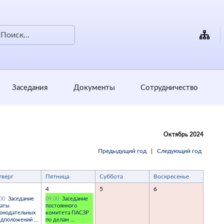
Заседания
Документы
Сотрудничество
Октябрь 2024
Предыдущий год
|
Следующий год
тверг
Пятница
Суббота
Воскресенье
4
5
6
:00
Заседание
09:00
Заседание
латы
постоянного
конодательных
комитета ПАСЗР
дположений ...
по делам ...