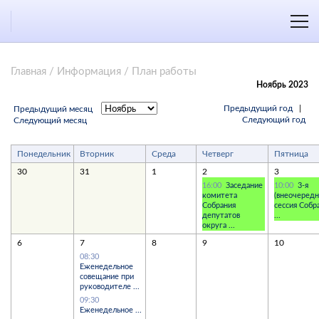
Главная
/
Информация
/
План работы
Ноябрь 2023
Предыдущий год
|
Предыдущий месяц
Следующий год
Следующий месяц
Понедельник
Вторник
Среда
Четверг
Пятница
30
31
1
2
3
16:00
Заседание
10:00
3-я
комитета
(внеочередн
Собрания
сессия Собр
депутатов
...
округа ...
6
7
8
9
10
08:30
Еженедельное
совещание при
руководителе ...
09:30
Еженедельное ...