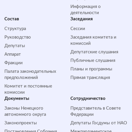
Информация о
деятельности
Состав
Заседания
Структура
Сессии
Руководство
Заседания комитета и
комиссий
Депутаты
Депутатские слушания
Аппарат
Публичные слушания
Фракции
Планы и программы
Палата законодательных
предположений
Прямая трансляция
Комитет и постоянные
комиссии
Документы
Сотрудничество
Законы Ненецкого
Представитель в Совете
автономного округа
Федерации
Законопроекты
Депутаты Госдумы от НАО
Постановления Собрания
Межпарламентское