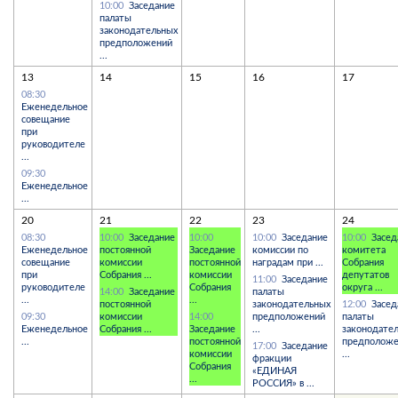
10:00
Заседание
палаты
законодательных
предположений
...
13
14
15
16
17
08:30
Еженедельное
совещание
при
руководителе
...
09:30
Еженедельное
...
20
21
22
23
24
08:30
10:00
Заседание
10:00
10:00
Заседание
10:00
Засед
Еженедельное
постоянной
Заседание
комиссии по
комитета
совещание
комиссии
постоянной
наградам при ...
Собрания
при
Собрания ...
комиссии
депутатов
11:00
Заседание
руководителе
Собрания
округа ...
14:00
Заседание
палаты
...
...
постоянной
законодательных
12:00
Засед
09:30
комиссии
14:00
предположений
палаты
Еженедельное
Собрания ...
Заседание
...
законодате
...
постоянной
предполож
17:00
Заседание
комиссии
...
фракции
Собрания
«ЕДИНАЯ
...
РОССИЯ» в ...