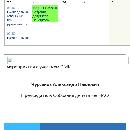
27
28
29
30
1
08:30
10:00
4-я сессия
Еженедельное
Собрания
совещание
депутатов
при
Ненецкого ...
руководителе
...
09:30
Еженедельное
...
мероприятия с участием СМИ
Чурсанов Александр Павлович
Председатель Собрания депутатов НАО