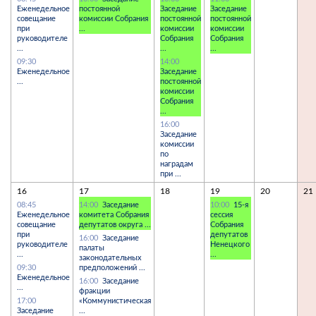
Еженедельное
постоянной
Заседание
Заседание
совещание
комиссии Собрания
постоянной
постоянной
при
...
комиссии
комиссии
руководителе
Собрания
Собрания
...
...
...
09:30
14:00
Еженедельное
Заседание
...
постоянной
комиссии
Собрания
...
16:00
Заседание
комиссии
по
наградам
при ...
16
17
18
19
20
21
08:45
14:00
Заседание
10:00
15-я
Еженедельное
комитета Собрания
сессия
совещание
депутатов округа ...
Собрания
при
депутатов
16:00
Заседание
руководителе
Ненецкого
палаты
...
...
законодательных
09:30
предположений ...
Еженедельное
16:00
Заседание
...
фракции
17:00
«Коммунистическая
Заседание
...