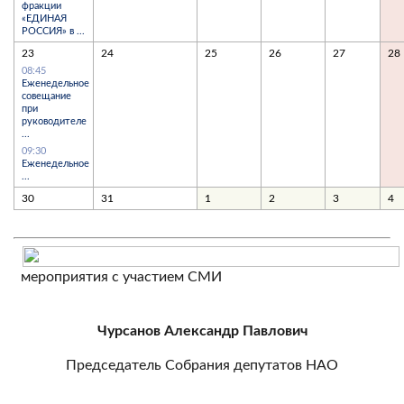
фракции
«ЕДИНАЯ
РОССИЯ» в ...
23
24
25
26
27
28
08:45
Еженедельное
совещание
при
руководителе
...
09:30
Еженедельное
...
30
31
1
2
3
4
мероприятия с участием СМИ
Чурсанов Александр Павлович
Председатель Собрания депутатов НАО