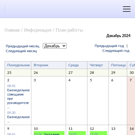
Главная
/
Информация
/
План работы
Декабрь 2024
Предыдущий год
|
Предыдущий месяц
Следующий год
Следующий месяц
Понедельник
Вторник
Среда
Четверг
Пятница
Су
25
26
27
28
29
30
2
3
4
5
6
7
08:45
Еженедельное
совещание
при
руководителе
...
09:30
Еженедельное
...
9
10
11
12
13
14
08:45
10:00
Заседание
10:00
11:00