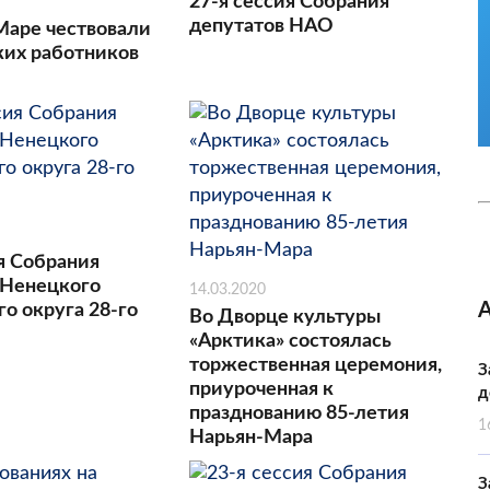
27-я сессия Собрания
депутатов НАО
Маре чествовали
их работников
я Собрания
 Ненецкого
14.03.2020
о округа 28-го
Во Дворце культуры
«Арктика» состоялась
торжественная церемония,
З
приуроченная к
д
празднованию 85-летия
1
Нарьян-Мара
З