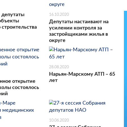
 депутаты
16.10.2020
объекты
Депутаты настаивают на
 строительства
усилении контроля за
застройщиками жилья в
округе
28.08.2020
Нарьян-Марскому АТП – 65
лет
нное открытие
колы состоялось
аний
10.06.2020