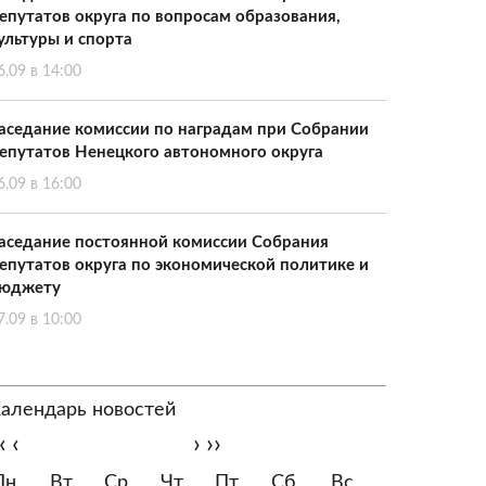
епутатов округа по вопросам образования,
ультуры и спорта
6.09 в 14:00
аседание комиссии по наградам при Собрании
епутатов Ненецкого автономного округа
6.09 в 16:00
аседание постоянной комиссии Собрания
епутатов округа по экономической политике и
юджету
7.09 в 10:00
алендарь новостей
‹
‹
›
››
Пн
Вт
Ср
Чт
Пт
Сб
Вс