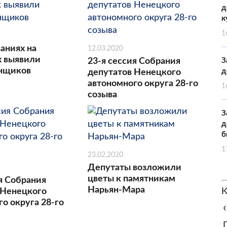
д
к
1
аниях на
12.03.2020
х выявили
23-я сессия Собрания
З
онщиков
д
депутатов Ненецкого
автономного округа 28-го
1
созыва
З
д
б
1
23.02.2020
Депутаты возложили
цветы к памятникам
я Собрания
Нарьян-Мара
 Ненецкого
К
о округа 28-го
‹