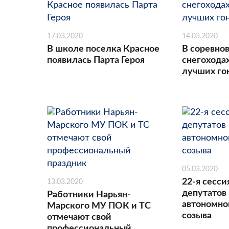
17.03.2020
14.03.2020
В школе поселка Красное
В соревнов
появилась Парта Героя
снегохода
лучших г
05.03.2020
22-я сесси
13.03.2020
депутатов
Работники Нарьян-
автономног
Марского МУ ПОК и ТС
созыва
отмечают свой
профессиональный