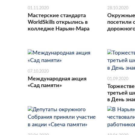
01.11.2020
28.10.2020
Мастерские стандарта
Окружные
WorldSkills открылись в
посетили 
колледже Нарьян-Мара
дорожного
07.10.2020
Международная акция
01.09.2020
«Сад памяти»
Торжестве
третьей ш
в День зн