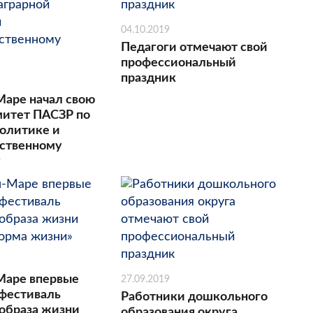
04.10.2019
Педагоги отмечают свой
профессиональный
праздник
Маре начал свою
митет ПАСЗР по
политике и
ственному
у
Маре впервые
27.09.2019
 фестиваль
Работники дошкольного
 образа жизни
образования округа