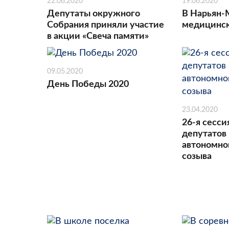
22.06.2020
19.06.2020
Депутаты окружного
В Нарьян-
Собрания приняли участие
медицинск
в акции «Свеча памяти»
09.05.2020
День Победы 2020
23.04.2020
26-я сесси
депутатов
автономног
созыва