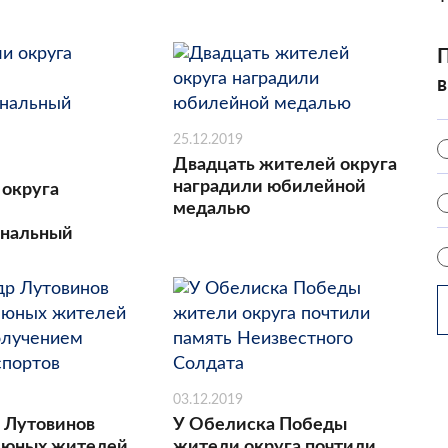
П
в
25.12.2019
Двадцать жителей округа
наградили юбилейной
 округа
медалью
ональный
03.12.2019
 Лутовинов
У Обелиска Победы
 юных жителей
жители округа почтили