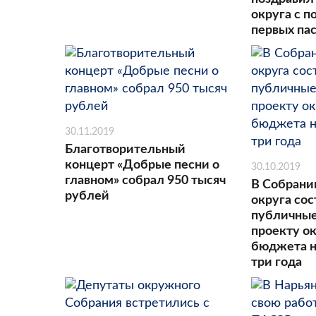
округа с 
первых па
30.11.2019
Благотворительный
концерт «Добрые песни о
30.10.2019
главном» собрал 950 тысяч
В Собрани
рублей
округа со
публичные
проекту о
бюджета 
три года