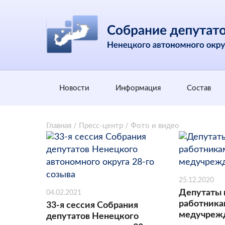
Новости
Информация
Состав
Главная
/
Пресс-центр
/
Фото и видео
25.12.2020
Депутаты 
04.02.2021
работник
33-я сессия Собрания
медучреж
депутатов Ненецкого