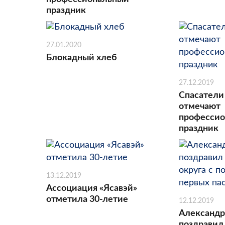
праздник
27.01.2020
Блокадный хлеб
27.12.2019
Спасатели
отмечают
професси
праздник
13.12.2019
Ассоциация «Ясавэй»
отметила 30-летие
12.12.2019
Александр
поздравил