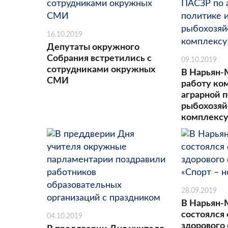
16.10.2019
Депутаты окружного
Собрания встретились с
09.10.2019
сотрудниками окружных
В Нарьян-
СМИ
работу ко
аграрной 
рыбохозяй
комплекс
28.09.2019
В Нарьян-
состоялся
04.10.2019
здорового