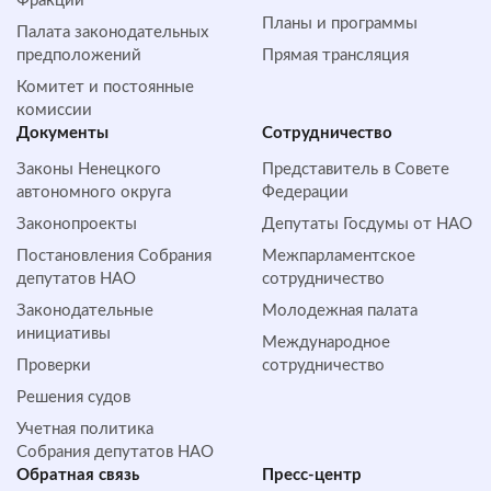
Фракции
Планы и программы
Палата законодательных
предположений
Прямая трансляция
Комитет и постоянные
комиссии
Документы
Сотрудничество
Законы Ненецкого
Представитель в Совете
автономного округа
Федерации
Законопроекты
Депутаты Госдумы от НАО
Постановления Собрания
Межпарламентское
депутатов НАО
сотрудничество
Законодательные
Молодежная палата
инициативы
Международное
Проверки
сотрудничество
Решения судов
Учетная политика
Собрания депутатов НАО
Обратная cвязь
Пресс-центр