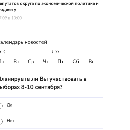
епутатов округа по экономической политике и
юджету
7.09 в 10:00
алендарь новостей
‹
‹
›
››
Пн
Вт
Ср
Чт
Пт
Сб
Вс
ланируете ли Вы участвовать в
ыборах 8-10 сентября?
Да
Нет