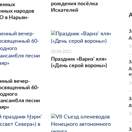
рождения посёлка
ренных
Искателей
нных народов
О в Нарьян-
З
д
1
02.04.2022
Праздник «Варнэ' яля»
З
(«День серой вороны»)
д
к
нный вечер-
1
посвященный 60-
одного
З
 ансамбля песни
д
аяр»
1
З