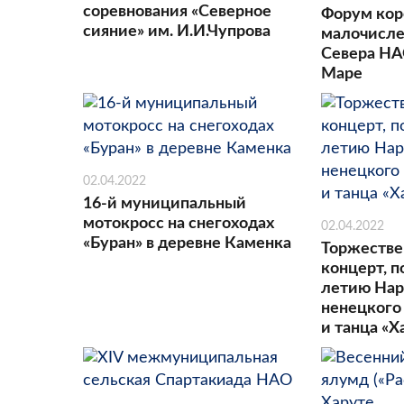
соревнования «Северное
Форум ко
сияние» им. И.И.Чупрова
малочисле
Севера НА
Маре
02.04.2022
16-й муниципальный
мотокросс на снегоходах
02.04.2022
«Буран» в деревне Каменка
Торжестве
концерт, 
летию Нар
ненецкого
и танца «Х