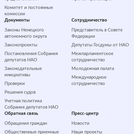
Комитет и постоянные
комиссии
Документы
Сотрудничество
Законы Ненецкого
Представитель в Совете
автономного округа
Федерации
Законопроекты
Депутаты Госдумы от НАО
Постановления Собрания
Межпарламентское
депутатов НАО
сотрудничество
Законодательные
Молодежная палата
инициативы
Международное
Проверки
сотрудничество
Решения судов
Учетная политика
Собрания депутатов НАО
Обратная cвязь
Пресс-центр
Обращения граждан
Новости
Общественные приемные
Наши проекты