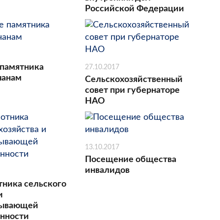
Российской Федерации
памятника
27.10.2017
чанам
Сельскохозяйственный
совет при губернаторе
НАО
13.10.2017
Посещение общества
инвалидов
тника сельского
и
тывающей
нности