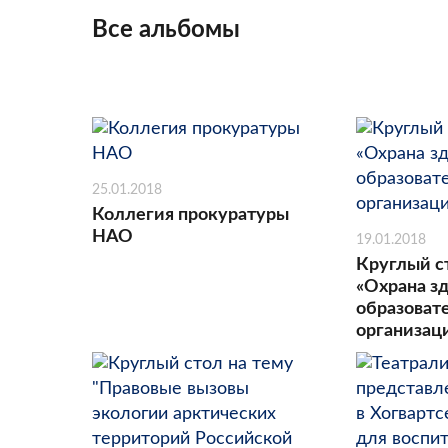
Все альбомы
25.01.2018
Коллегия прокуратуры
НАО
19.01.2018
Круглый с
«Охрана зд
образоват
организац