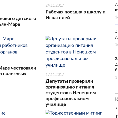
д
24.11.2017
к
Рабочая поездка в школу п.
Искателей
1
нового детского
рьян-Маре
З
д
1
З
д
Маре чествовали
б
в налоговых
17.11.2017
1
Депутаты проверили
организацию питания
студентов в Ненецком
профессиональном
К
училище
‹