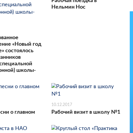
Рабочая поездка в
Нельмин Нос
ованное
ение «Новый год
е» состоялось
танников
специальной
онной) школы-
10.12.2017
сни о главном
Рабочий визит в школу №1