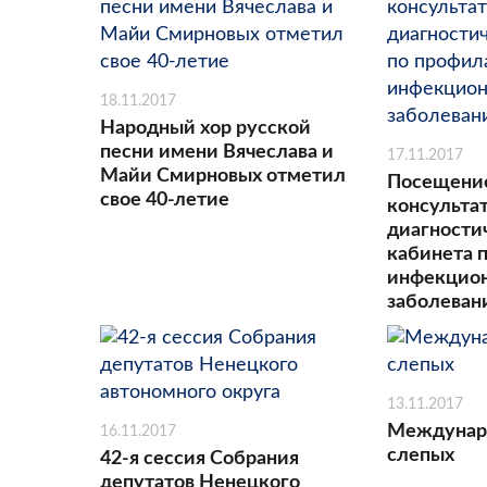
18.11.2017
Народный хор русской
песни имени Вячеслава и
17.11.2017
Майи Смирновых отметил
Посещени
свое 40-летие
консульта
диагности
кабинета 
инфекцио
заболеван
13.11.2017
Междунар
16.11.2017
слепых
42-я сессия Собрания
депутатов Ненецкого