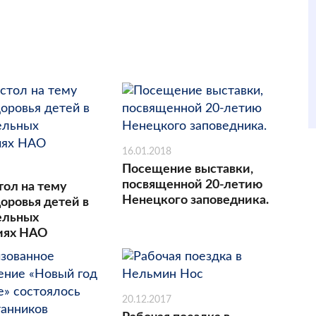
16.01.2018
Посещение выставки,
посвященной 20-летию
тол на тему
Ненецкого заповедника.
оровья детей в
ельных
иях НАО
20.12.2017