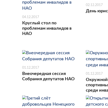
02.12.2017
День юрис
04.12.2017
Круглый стол по
проблемам инвалидов в
НАО
01.12.2017
Внеочередная сессия
01.12.2017
Собрания депутатов НАО
Окружной 
спортивны
среди инв