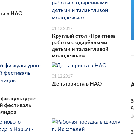
та в НАО
01.12.2017
Круглый стол «Практика
работы с одарёнными
детьми и талантливой
молодёжью»
01.12.2017
День юриста в НАО
физкультурно-
З
й фестиваль
д
алидов
1
З