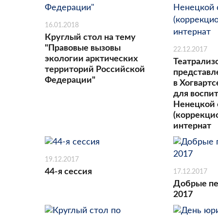
16.01.2018
Круглый стол на тему
"Правовые вызовы
22.12.2017
экологии арктических
Театрализ
территорий Российской
представл
Федерации"
в Хогвартс
для воспи
Ненецкой 
(коррекци
интернат
19.12.2017
44-я сессия
17.12.2017
Добрые пе
2017