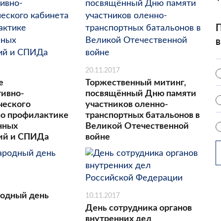
П
в
20.11.2017
е
Торжественный митинг,
тивно-
посвящённый Дню памяти
ческого
участников оленно-
по профилактике
транспортных батальонов в
нных
Великой Отечественной
ий и СПИДа
войне
одный день
10.11.2017
День сотрудника органов
внутренних дел