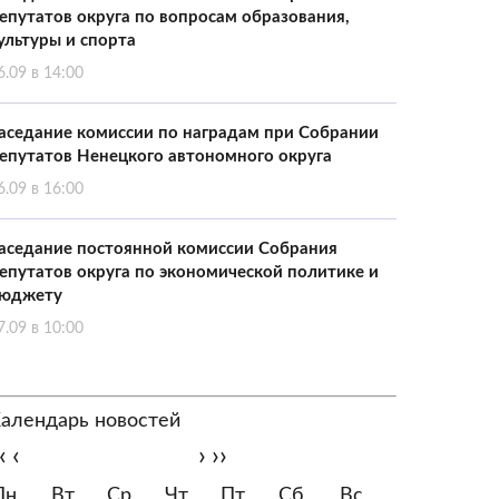
епутатов округа по вопросам образования,
ультуры и спорта
6.09 в 14:00
аседание комиссии по наградам при Собрании
епутатов Ненецкого автономного округа
6.09 в 16:00
аседание постоянной комиссии Собрания
епутатов округа по экономической политике и
юджету
7.09 в 10:00
алендарь новостей
‹
‹
›
››
Пн
Вт
Ср
Чт
Пт
Сб
Вс