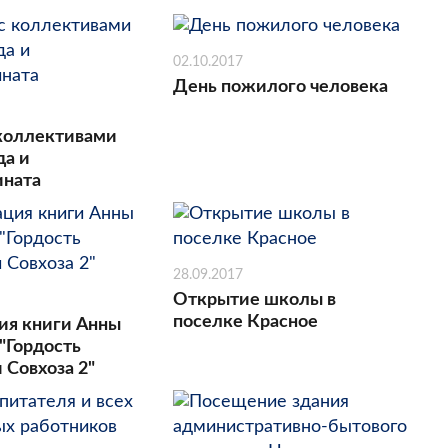
02.10.2017
День пожилого человека
 коллективами
да и
ината
28.09.2017
Открытие школы в
поселке Красное
ия книги Анны
"Гордость
 Совхоза 2"