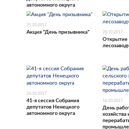
автономного округа
31.10.2017
Акция "День призывника"
28.10.2017
Открытие 
лесозавод
26.10.2017
41-я сессия Собрания
16.10.2017
депутатов Ненецкого
День рабо
автономного округа
хозяйства 
перераба
промышле