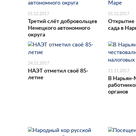
01.12.2017
01.12.2017
Третий слёт добровольцев
Открытие 
Ненецкого автономного
сада в На
округа
24.11.2017
НАЭТ отметил своё 85-
21.11.2017
летие
В Нарьян-
работнико
органов