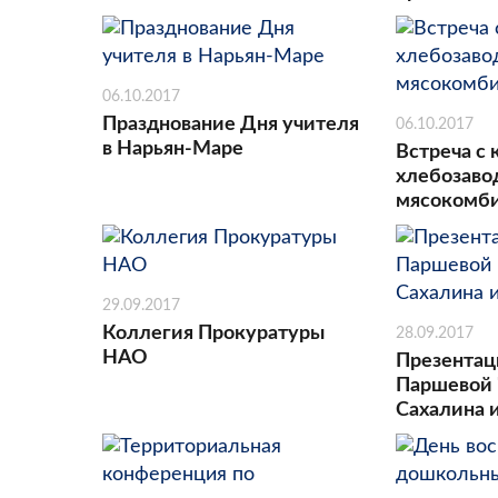
06.10.2017
Празднование Дня учителя
06.10.2017
в Нарьян-Маре
Встреча с
хлебозаво
мясокомб
29.09.2017
Коллегия Прокуратуры
28.09.2017
НАО
Презентац
Паршевой 
Сахалина и