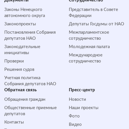
Документы
Сотрудничество
Законы Ненецкого
Представитель в Совете
автономного округа
Федерации
Законопроекты
Депутаты Госдумы от НАО
Постановления Собрания
Межпарламентское
депутатов НАО
сотрудничество
Законодательные
Молодежная палата
инициативы
Международное
Проверки
сотрудничество
Решения судов
Учетная политика
Собрания депутатов НАО
Обратная cвязь
Пресс-центр
Обращения граждан
Новости
Общественные приемные
Наши проекты
депутатов
Фото
Контакты
Видео