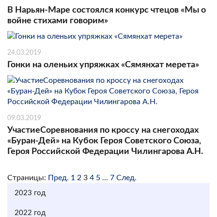
В Нарьян-Маре состоялся конкурс чтецов «Мы о
войне стихами говорим»
24.03.2019
Гонки на оленьих упряжках «Сямянхат мерета»
09.03.2019
УчастиеСоревнования по кроссу на снегоходах
«Буран-Дей» на Кубок Героя Советского Союза,
Героя Российской Федерации Чилингарова А.Н.
Страницы:
Пред.
1
2
3
4
5
...
7
След.
2023 год
2022 год