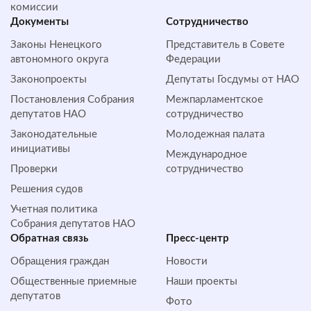
комиссии
Документы
Сотрудничество
Законы Ненецкого
Представитель в Совете
автономного округа
Федерации
Законопроекты
Депутаты Госдумы от НАО
Постановления Собрания
Межпарламентское
депутатов НАО
сотрудничество
Законодательные
Молодежная палата
инициативы
Международное
Проверки
сотрудничество
Решения судов
Учетная политика
Собрания депутатов НАО
Обратная cвязь
Пресс-центр
Обращения граждан
Новости
Общественные приемные
Наши проекты
депутатов
Фото