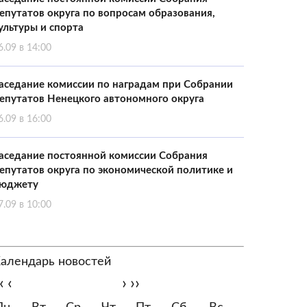
епутатов округа по вопросам образования,
ультуры и спорта
6.09 в 14:00
аседание комиссии по наградам при Собрании
епутатов Ненецкого автономного округа
6.09 в 16:00
аседание постоянной комиссии Собрания
епутатов округа по экономической политике и
юджету
7.09 в 10:00
алендарь новостей
‹
‹
›
››