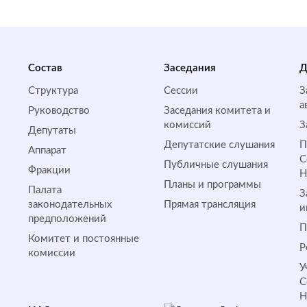
Состав
Заседания
Д
Структура
Сессии
З
а
Руководство
Заседания комитета и
комиссий
З
Депутаты
Депутатские слушания
П
Аппарат
С
Публичные слушания
Фракции
Планы и программы
Палата
З
законодательных
Прямая трансляция
и
предположений
П
Комитет и постоянные
Р
комиссии
У
С