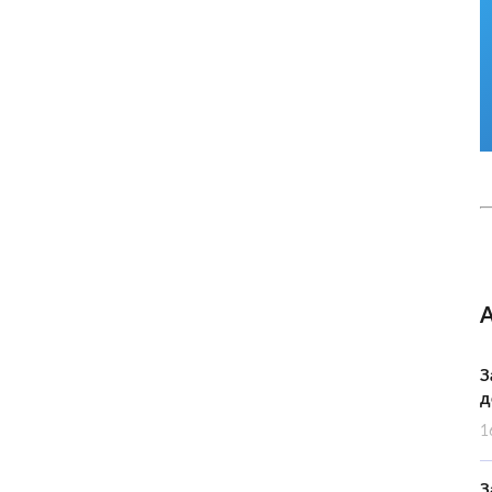
З
д
1
З