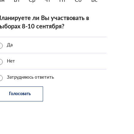
Пн
Вт
Ср
Чт
Пт
Сб
Вс
ланируете ли Вы участвовать в
ыборах 8-10 сентября?
Да
Нет
Затрудняюсь ответить