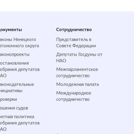
окументы
Сотрудничество
аконы Ненецкого
Представитель в
втономного округа
Совете Федерации
аконопроекты
Депутаты Госдумы от
НАО
остановления
обрания депутатов
Межпарламентское
НАО
сотрудничество
аконодательные
Молодежная палата
нициативы
Международное
роверки
сотрудничество
ешения судов
четная политика
обрания депутатов
НАО