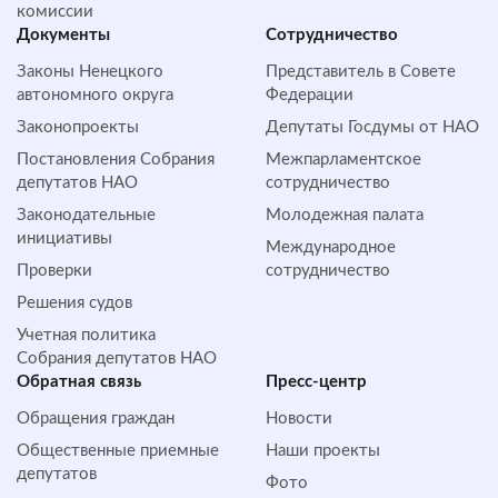
комиссии
Документы
Сотрудничество
Законы Ненецкого
Представитель в Совете
автономного округа
Федерации
Законопроекты
Депутаты Госдумы от НАО
Постановления Собрания
Межпарламентское
депутатов НАО
сотрудничество
Законодательные
Молодежная палата
инициативы
Международное
Проверки
сотрудничество
Решения судов
Учетная политика
Собрания депутатов НАО
Обратная cвязь
Пресс-центр
Обращения граждан
Новости
Общественные приемные
Наши проекты
депутатов
Фото