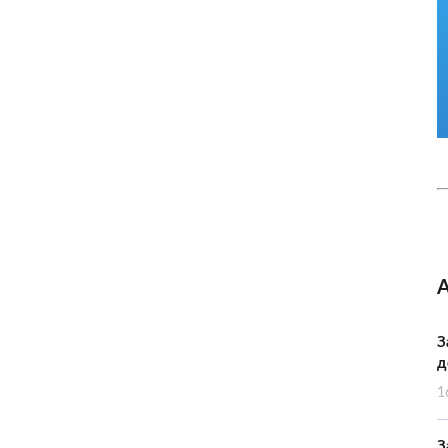
З
д
1
З