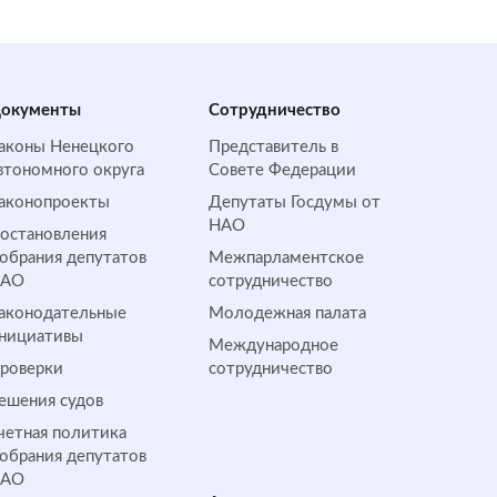
окументы
Сотрудничество
аконы Ненецкого
Представитель в
втономного округа
Совете Федерации
аконопроекты
Депутаты Госдумы от
НАО
остановления
обрания депутатов
Межпарламентское
НАО
сотрудничество
аконодательные
Молодежная палата
нициативы
Международное
роверки
сотрудничество
ешения судов
четная политика
обрания депутатов
НАО