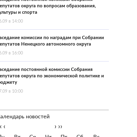
епутатов округа по вопросам образования,
ультуры и спорта
6.09 в 14:00
аседание комиссии по наградам при Собрании
епутатов Ненецкого автономного округа
6.09 в 16:00
аседание постоянной комиссии Собрания
епутатов округа по экономической политике и
юджету
7.09 в 10:00
алендарь новостей
‹
‹
›
››