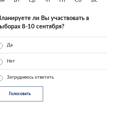
Пн
Вт
Ср
Чт
Пт
Сб
Вс
ланируете ли Вы участвовать в
ыборах 8-10 сентября?
Да
Нет
Затрудняюсь ответить