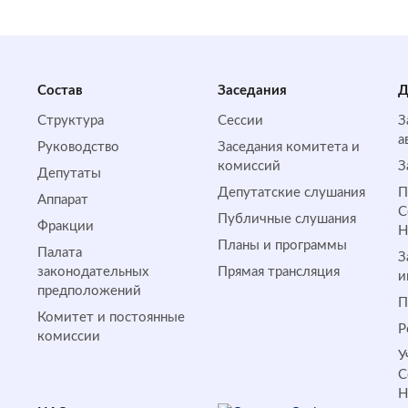
Состав
Заседания
Д
Структура
Сессии
З
а
Руководство
Заседания комитета и
комиссий
З
Депутаты
Депутатские слушания
П
Аппарат
С
Публичные слушания
Фракции
Планы и программы
Палата
З
законодательных
Прямая трансляция
и
предположений
П
Комитет и постоянные
Р
комиссии
У
С