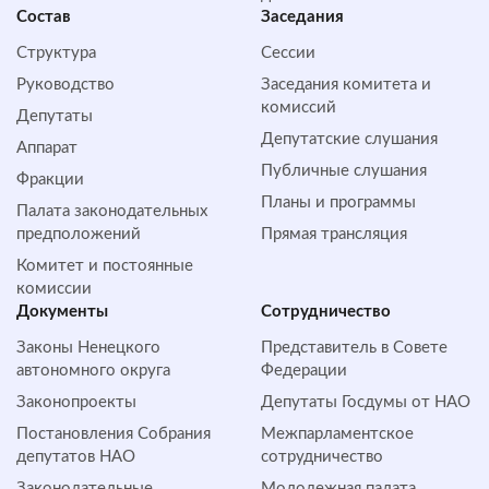
Состав
Заседания
Структура
Сессии
Руководство
Заседания комитета и
комиссий
Депутаты
Депутатские слушания
Аппарат
Публичные слушания
Фракции
Планы и программы
Палата законодательных
предположений
Прямая трансляция
Комитет и постоянные
комиссии
Документы
Сотрудничество
Законы Ненецкого
Представитель в Совете
автономного округа
Федерации
Законопроекты
Депутаты Госдумы от НАО
Постановления Собрания
Межпарламентское
депутатов НАО
сотрудничество
Законодательные
Молодежная палата