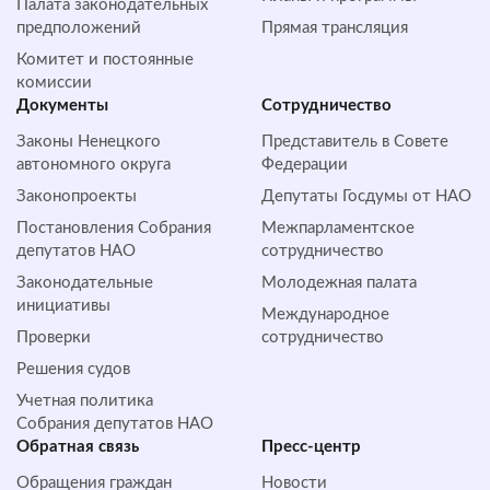
Палата законодательных
предположений
Прямая трансляция
Комитет и постоянные
комиссии
Документы
Сотрудничество
Законы Ненецкого
Представитель в Совете
автономного округа
Федерации
Законопроекты
Депутаты Госдумы от НАО
Постановления Собрания
Межпарламентское
депутатов НАО
сотрудничество
Законодательные
Молодежная палата
инициативы
Международное
Проверки
сотрудничество
Решения судов
Учетная политика
Собрания депутатов НАО
Обратная cвязь
Пресс-центр
Обращения граждан
Новости