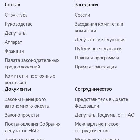
Состав
Заседания
Структура
Сессии
Руководство
Заседания комитета и
комиссий
Депутаты
Депутатские слушания
Аппарат
Публичные слушания
Фракции
Планы и программы
Палата законодательных
предположений
Прямая трансляция
Комитет и постоянные
комиссии
Документы
Сотрудничество
Законы Ненецкого
Представитель в Совете
автономного округа
Федерации
Законопроекты
Депутаты Госдумы от НАО
Постановления Собрания
Межпарламентское
депутатов НАО
сотрудничество
Законодательные
Молодежная палата