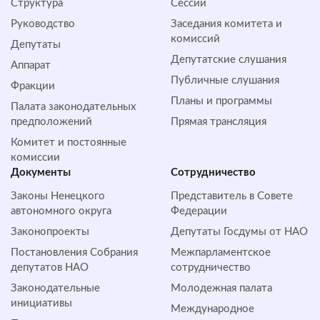
Структура
Сессии
Руководство
Заседания комитета и
комиссий
Депутаты
Депутатские слушания
Аппарат
Публичные слушания
Фракции
Планы и программы
Палата законодательных
предположений
Прямая трансляция
Комитет и постоянные
комиссии
Документы
Сотрудничество
Законы Ненецкого
Представитель в Совете
автономного округа
Федерации
Законопроекты
Депутаты Госдумы от НАО
Постановления Собрания
Межпарламентское
депутатов НАО
сотрудничество
Законодательные
Молодежная палата
инициативы
Международное