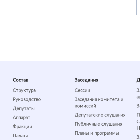
Состав
Заседания
Д
Структура
Сессии
З
а
Руководство
Заседания комитета и
комиссий
З
Депутаты
Депутатские слушания
П
Аппарат
С
Публичные слушания
Фракции
Планы и программы
Палата
З