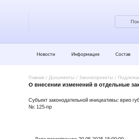
Новости
Информация
Состав
Главная
/
Документы
/
Законопроекты
/
Подлежа
О внесении изменений в отдельные за
Субъект законодательной инициативы: врио гу
№: 125-пр