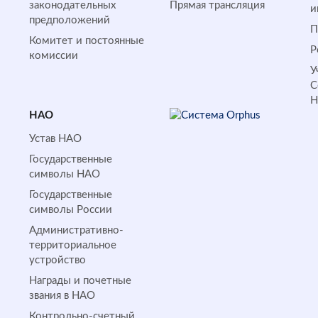
законодательных
Прямая трансляция
и
предположений
П
Комитет и постоянные
Р
комиссии
У
С
НАО
Устав НАО
Государственные
символы НАО
Государственные
символы России
Административно-
территориальное
устройство
Награды и почетные
звания в НАО
Контрольно-счетный