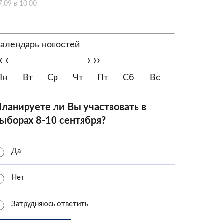
7.09 в 10:00
алендарь новостей
‹
‹
›
››
Пн
Вт
Ср
Чт
Пт
Сб
Вс
ланируете ли Вы участвовать в
ыборах 8-10 сентября?
Да
Нет
Затрудняюсь ответить