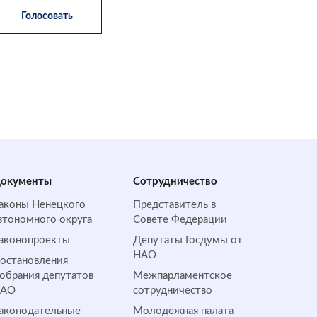
окументы
Сотрудничество
аконы Ненецкого
Представитель в
втономного округа
Совете Федерации
аконопроекты
Депутаты Госдумы от
НАО
остановления
обрания депутатов
Межпарламентское
НАО
сотрудничество
аконодательные
Молодежная палата