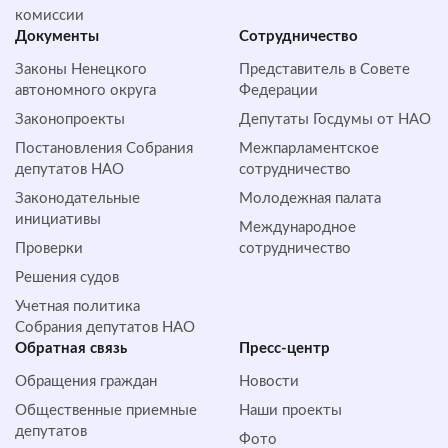
комиссии
Документы
Сотрудничество
Законы Ненецкого
Представитель в Совете
автономного округа
Федерации
Законопроекты
Депутаты Госдумы от НАО
Постановления Собрания
Межпарламентское
депутатов НАО
сотрудничество
Законодательные
Молодежная палата
инициативы
Международное
Проверки
сотрудничество
Решения судов
Учетная политика
Собрания депутатов НАО
Обратная cвязь
Пресс-центр
Обращения граждан
Новости
Общественные приемные
Наши проекты
депутатов
Фото