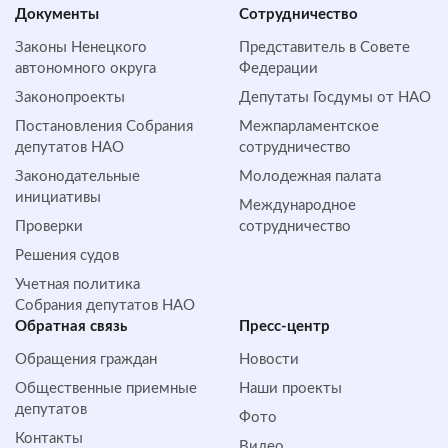
Документы
Сотрудничество
Законы Ненецкого
Представитель в Совете
автономного округа
Федерации
Законопроекты
Депутаты Госдумы от НАО
Постановления Собрания
Межпарламентское
депутатов НАО
сотрудничество
Законодательные
Молодежная палата
инициативы
Международное
Проверки
сотрудничество
Решения судов
Учетная политика
Собрания депутатов НАО
Обратная cвязь
Пресс-центр
Обращения граждан
Новости
Общественные приемные
Наши проекты
депутатов
Фото
Контакты
Видео