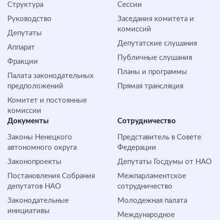
Структура
Сессии
Руководство
Заседания комитета и
комиссий
Депутаты
Депутатские слушания
Аппарат
Публичные слушания
Фракции
Планы и программы
Палата законодательных
предположений
Прямая трансляция
Комитет и постоянные
комиссии
Документы
Сотрудничество
Законы Ненецкого
Представитель в Совете
автономного округа
Федерации
Законопроекты
Депутаты Госдумы от НАО
Постановления Собрания
Межпарламентское
депутатов НАО
сотрудничество
Законодательные
Молодежная палата
инициативы
Международное