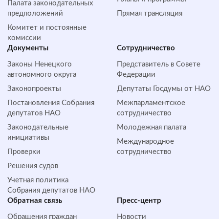
Палата законодательных
предположений
Прямая трансляция
Комитет и постоянные
комиссии
Документы
Сотрудничество
Законы Ненецкого
Представитель в Совете
автономного округа
Федерации
Законопроекты
Депутаты Госдумы от НАО
Постановления Собрания
Межпарламентское
депутатов НАО
сотрудничество
Законодательные
Молодежная палата
инициативы
Международное
Проверки
сотрудничество
Решения судов
Учетная политика
Собрания депутатов НАО
Обратная cвязь
Пресс-центр
Обращения граждан
Новости