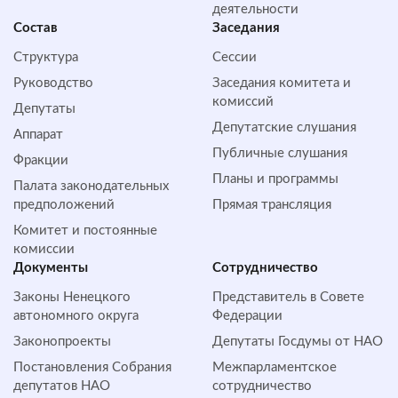
деятельности
Состав
Заседания
Структура
Сессии
Руководство
Заседания комитета и
комиссий
Депутаты
Депутатские слушания
Аппарат
Публичные слушания
Фракции
Планы и программы
Палата законодательных
предположений
Прямая трансляция
Комитет и постоянные
комиссии
Документы
Сотрудничество
Законы Ненецкого
Представитель в Совете
автономного округа
Федерации
Законопроекты
Депутаты Госдумы от НАО
Постановления Собрания
Межпарламентское
депутатов НАО
сотрудничество