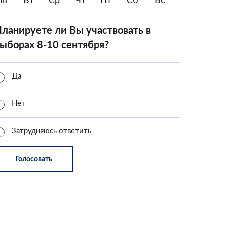
Пн
Вт
Ср
Чт
Пт
Сб
Вс
ланируете ли Вы участвовать в
ыборах 8-10 сентября?
Да
Нет
Затрудняюсь ответить