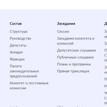
Состав
Заседания
Д
Структура
Сессии
З
а
Руководство
Заседания комитета и
комиссий
З
Депутаты
Депутатские слушания
П
Аппарат
С
Публичные слушания
Фракции
Планы и программы
Палата
З
законодательных
Прямая трансляция
и
предположений
П
Комитет и постоянные
Р
комиссии
У
С