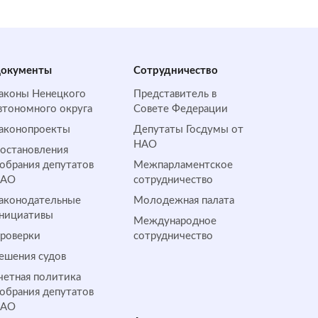
окументы
Сотрудничество
аконы Ненецкого
Представитель в
втономного округа
Совете Федерации
аконопроекты
Депутаты Госдумы от
НАО
остановления
обрания депутатов
Межпарламентское
НАО
сотрудничество
аконодательные
Молодежная палата
нициативы
Международное
роверки
сотрудничество
ешения судов
четная политика
обрания депутатов
НАО