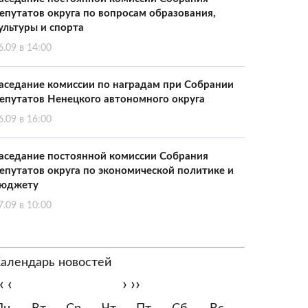
епутатов округа по вопросам образования,
ультуры и спорта
6.09 в 14:00
аседание комиссии по наградам при Собрании
епутатов Ненецкого автономного округа
6.09 в 16:00
аседание постоянной комиссии Собрания
епутатов округа по экономической политике и
юджету
7.09 в 10:00
алендарь новостей
‹
‹
›
››