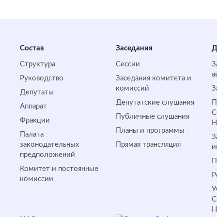
Состав
Заседания
Д
Структура
Сессии
З
а
Руководство
Заседания комитета и
комиссий
З
Депутаты
Депутатские слушания
П
Аппарат
С
Публичные слушания
Фракции
Планы и программы
Палата
З
законодательных
Прямая трансляция
и
предположений
П
Комитет и постоянные
Р
комиссии
У
С