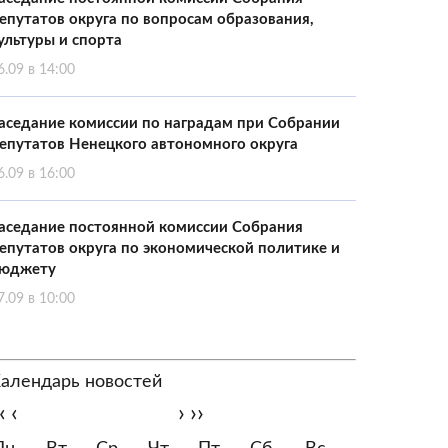
епутатов округа по вопросам образования,
ультуры и спорта
6.09 в 14:00
аседание комиссии по наградам при Собрании
епутатов Ненецкого автономного округа
6.09 в 16:00
аседание постоянной комиссии Собрания
епутатов округа по экономической политике и
юджету
7.09 в 10:00
алендарь новостей
‹
‹
›
››