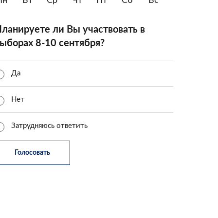
Пн
Вт
Ср
Чт
Пт
Сб
Вс
ланируете ли Вы участвовать в
ыборах 8-10 сентября?
Да
Нет
Затрудняюсь ответить