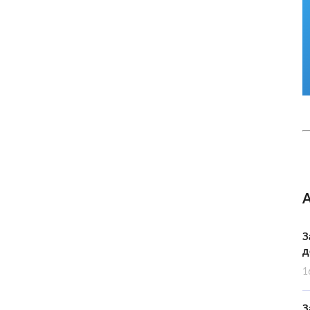
З
д
1
З