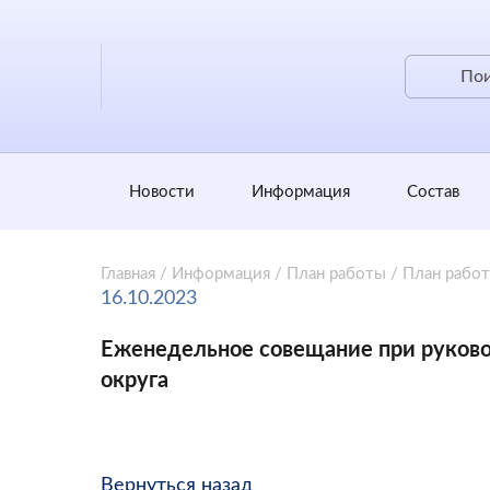
Новости
Информация
Состав
Главная
/
Информация
/
План работы
/
План рабо
16.10.2023
Еженедельное совещание при руково
округа
Вернуться назад