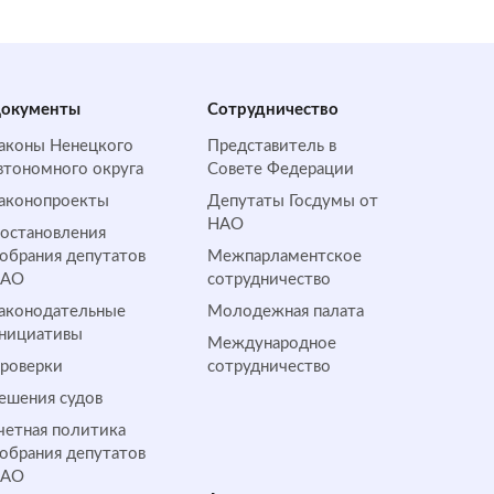
окументы
Сотрудничество
аконы Ненецкого
Представитель в
втономного округа
Совете Федерации
аконопроекты
Депутаты Госдумы от
НАО
остановления
обрания депутатов
Межпарламентское
НАО
сотрудничество
аконодательные
Молодежная палата
нициативы
Международное
роверки
сотрудничество
ешения судов
четная политика
обрания депутатов
НАО