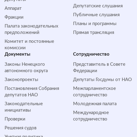
Депутатские слушания
Аппарат
Публичные слушания
Фракции
Планы и программы
Палата законодательных
предположений
Прямая трансляция
Комитет и постоянные
комиссии
Документы
Сотрудничество
Законы Ненецкого
Представитель в Совете
автономного округа
Федерации
Законопроекты
Депутаты Госдумы от НАО
Постановления Собрания
Межпарламентское
депутатов НАО
сотрудничество
Законодательные
Молодежная палата
инициативы
Международное
Проверки
сотрудничество
Решения судов
Учетная политика