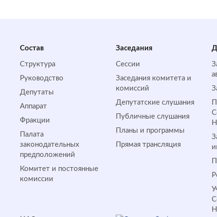
Состав
Заседания
Д
Структура
Сессии
З
а
Руководство
Заседания комитета и
комиссий
З
Депутаты
Депутатские слушания
П
Аппарат
С
Публичные слушания
Фракции
Планы и программы
Палата
З
законодательных
Прямая трансляция
и
предположений
П
Комитет и постоянные
Р
комиссии
У
С