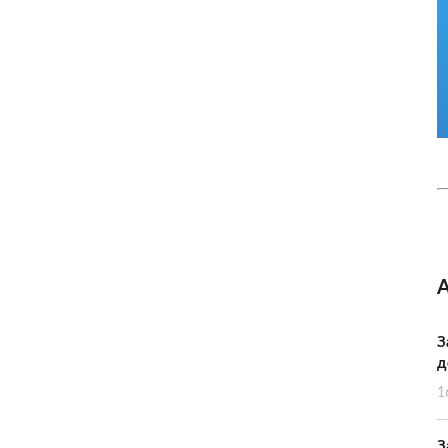
З
д
1
З