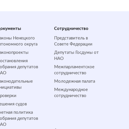
окументы
Сотрудничество
аконы Ненецкого
Представитель в
втономного округа
Совете Федерации
аконопроекты
Депутаты Госдумы от
НАО
остановления
обрания депутатов
Межпарламентское
НАО
сотрудничество
аконодательные
Молодежная палата
нициативы
Международное
роверки
сотрудничество
ешения судов
четная политика
обрания депутатов
НАО