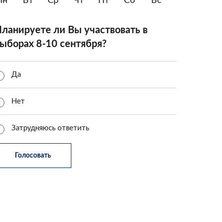
Пн
Вт
Ср
Чт
Пт
Сб
Вс
ланируете ли Вы участвовать в
ыборах 8-10 сентября?
Да
Нет
Затрудняюсь ответить