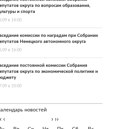
епутатов округа по вопросам образования,
ультуры и спорта
6.09 в 14:00
аседание комиссии по наградам при Собрании
епутатов Ненецкого автономного округа
6.09 в 16:00
аседание постоянной комиссии Собрания
епутатов округа по экономической политике и
юджету
7.09 в 10:00
алендарь новостей
‹
‹
›
››