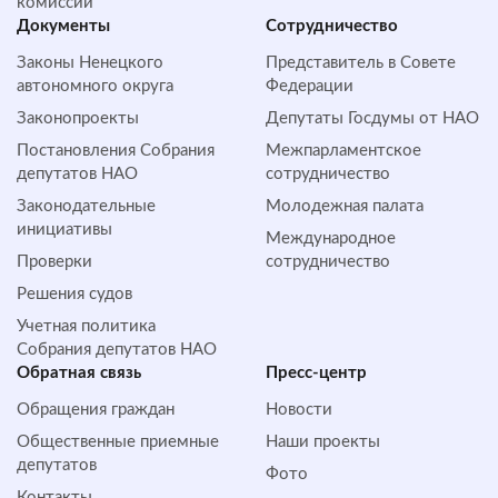
комиссии
Документы
Сотрудничество
Законы Ненецкого
Представитель в Совете
автономного округа
Федерации
Законопроекты
Депутаты Госдумы от НАО
Постановления Собрания
Межпарламентское
депутатов НАО
сотрудничество
Законодательные
Молодежная палата
инициативы
Международное
Проверки
сотрудничество
Решения судов
Учетная политика
Собрания депутатов НАО
Обратная cвязь
Пресс-центр
Обращения граждан
Новости
Общественные приемные
Наши проекты
депутатов
Фото
Контакты