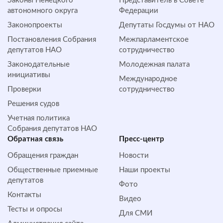
Законы Ненецкого
Представитель в Совете
автономного округа
Федерации
Законопроекты
Депутаты Госдумы от НАО
Постановления Собрания
Межпарламентское
депутатов НАО
сотрудничество
Законодательные
Молодежная палата
инициативы
Международное
Проверки
сотрудничество
Решения судов
Учетная политика
Собрания депутатов НАО
Обратная cвязь
Пресс-центр
Обращения граждан
Новости
Общественные приемные
Наши проекты
депутатов
Фото
Контакты
Видео
Тесты и опросы
Для СМИ