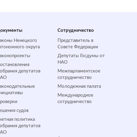
окументы
Сотрудничество
аконы Ненецкого
Представитель в
втономного округа
Совете Федерации
аконопроекты
Депутаты Госдумы от
НАО
остановления
обрания депутатов
Межпарламентское
НАО
сотрудничество
аконодательные
Молодежная палата
нициативы
Международное
роверки
сотрудничество
ешения судов
четная политика
обрания депутатов
НАО