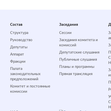
Состав
Заседания
Д
Структура
Сессии
З
а
Руководство
Заседания комитета и
комиссий
З
Депутаты
Депутатские слушания
П
Аппарат
С
Публичные слушания
Фракции
Планы и программы
Палата
З
законодательных
Прямая трансляция
и
предположений
П
Комитет и постоянные
Р
комиссии
У
С