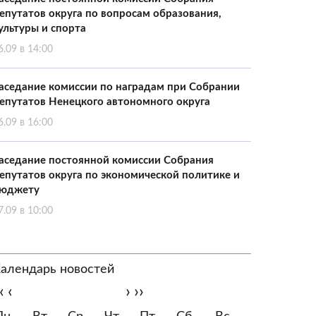
епутатов округа по вопросам образования,
ультуры и спорта
6.09 в 14:00
аседание комиссии по наградам при Собрании
епутатов Ненецкого автономного округа
6.09 в 16:00
аседание постоянной комиссии Собрания
епутатов округа по экономической политике и
юджету
7.09 в 10:00
алендарь новостей
‹
‹
›
››