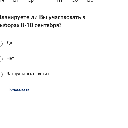
Пн
Вт
Ср
Чт
Пт
Сб
Вс
ланируете ли Вы участвовать в
ыборах 8-10 сентября?
Да
Нет
Затрудняюсь ответить