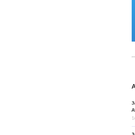
З
д
1
З