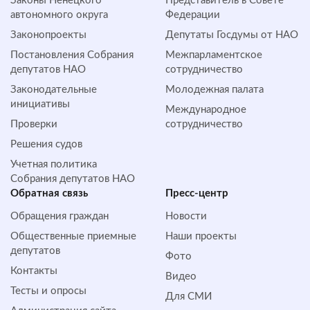
Законы Ненецкого
Представитель в Совете
автономного округа
Федерации
Законопроекты
Депутаты Госдумы от НАО
Постановления Собрания
Межпарламентское
депутатов НАО
сотрудничество
Законодательные
Молодежная палата
инициативы
Международное
Проверки
сотрудничество
Решения судов
Учетная политика
Собрания депутатов НАО
Обратная cвязь
Пресс-центр
Обращения граждан
Новости
Общественные приемные
Наши проекты
депутатов
Фото
Контакты
Видео
Тесты и опросы
Для СМИ