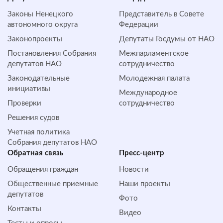
Законы Ненецкого
Представитель в Совете
автономного округа
Федерации
Законопроекты
Депутаты Госдумы от НАО
Постановления Собрания
Межпарламентское
депутатов НАО
сотрудничество
Законодательные
Молодежная палата
инициативы
Международное
Проверки
сотрудничество
Решения судов
Учетная политика
Собрания депутатов НАО
Обратная cвязь
Пресс-центр
Обращения граждан
Новости
Общественные приемные
Наши проекты
депутатов
Фото
Контакты
Видео