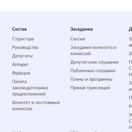
Состав
Заседания
Д
Структура
Сессии
З
а
Руководство
Заседания комитета и
комиссий
З
Депутаты
Депутатские слушания
П
Аппарат
С
Публичные слушания
Фракции
Планы и программы
Палата
З
законодательных
Прямая трансляция
и
предположений
П
Комитет и постоянные
Р
комиссии
У
С