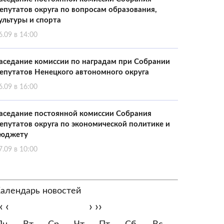
епутатов округа по вопросам образования,
ультуры и спорта
6.09 в 14:00
аседание комиссии по наградам при Собрании
епутатов Ненецкого автономного округа
6.09 в 16:00
аседание постоянной комиссии Собрания
епутатов округа по экономической политике и
юджету
7.09 в 10:00
алендарь новостей
‹
‹
›
››