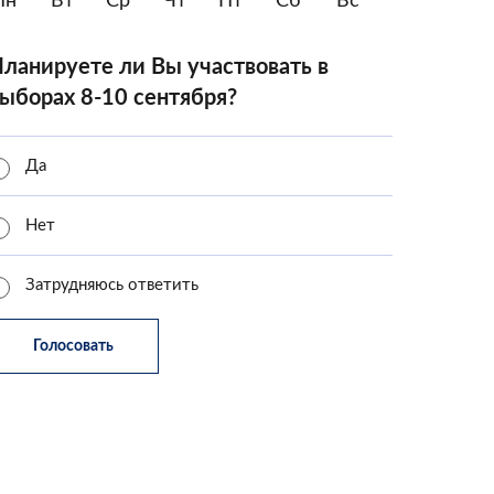
Пн
Вт
Ср
Чт
Пт
Сб
Вс
ланируете ли Вы участвовать в
ыборах 8-10 сентября?
Да
Нет
Затрудняюсь ответить