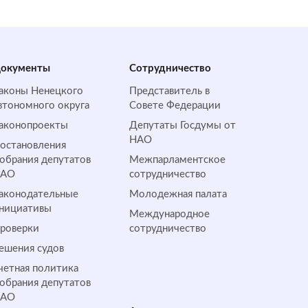
окументы
Сотрудничество
аконы Ненецкого
Представитель в
втономного округа
Совете Федерации
аконопроекты
Депутаты Госдумы от
НАО
остановления
обрания депутатов
Межпарламентское
НАО
сотрудничество
аконодательные
Молодежная палата
нициативы
Международное
роверки
сотрудничество
ешения судов
четная политика
обрания депутатов
НАО