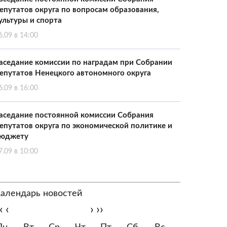
епутатов округа по вопросам образования,
ультуры и спорта
6.09 в 14:00
аседание комиссии по наградам при Собрании
епутатов Ненецкого автономного округа
6.09 в 16:00
аседание постоянной комиссии Собрания
епутатов округа по экономической политике и
юджету
7.09 в 10:00
алендарь новостей
‹
‹
›
››