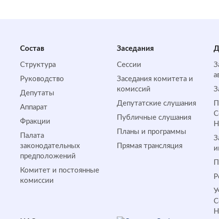
Состав
Заседания
Д
Структура
Сессии
З
а
Руководство
Заседания комитета и
комиссий
З
Депутаты
Депутатские слушания
П
Аппарат
С
Публичные слушания
Фракции
Планы и программы
Палата
З
законодательных
Прямая трансляция
и
предположений
П
Комитет и постоянные
Р
комиссии
У
С