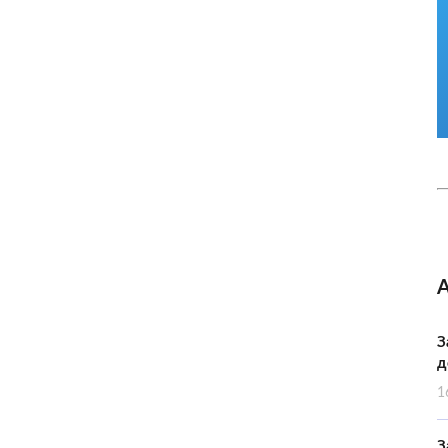
З
д
1
З