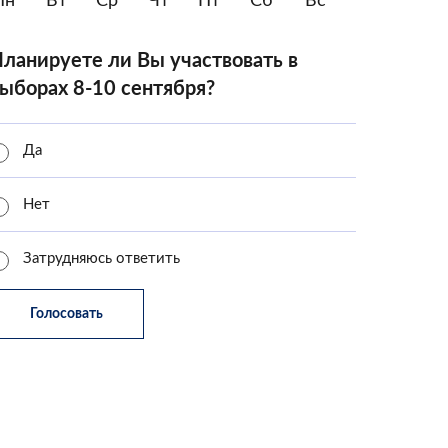
Пн
Вт
Ср
Чт
Пт
Сб
Вс
ланируете ли Вы участвовать в
ыборах 8-10 сентября?
Да
Нет
Затрудняюсь ответить