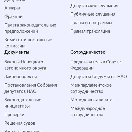
Депутатские слушания
Аппарат
Публичные слушания
Фракции
Планы и программы
Палата законодательных
предположений
Прямая трансляция
Комитет и постоянные
комиссии
Документы
Сотрудничество
Законы Ненецкого
Представитель в Совете
автономного округа
Федерации
Законопроекты
Депутаты Госдумы от НАО
Постановления Собрания
Межпарламентское
депутатов НАО
сотрудничество
Законодательные
Молодежная палата
инициативы
Международное
Проверки
сотрудничество
Решения судов
Учетная политика