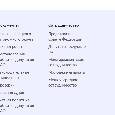
окументы
Сотрудничество
аконы Ненецкого
Представитель в
втономного округа
Совете Федерации
аконопроекты
Депутаты Госдумы от
НАО
остановления
обрания депутатов
Межпарламентское
НАО
сотрудничество
аконодательные
Молодежная палата
нициативы
Международное
роверки
сотрудничество
ешения судов
четная политика
обрания депутатов
НАО