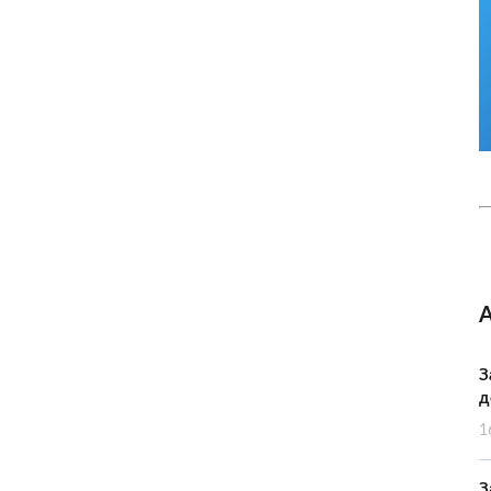
З
д
1
З