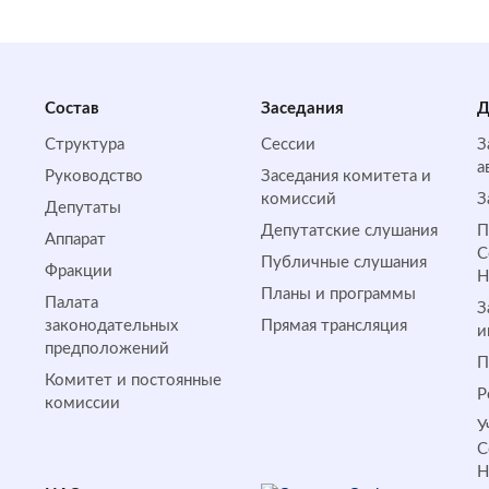
Состав
Заседания
Д
Структура
Сессии
З
а
Руководство
Заседания комитета и
комиссий
З
Депутаты
Депутатские слушания
П
Аппарат
С
Публичные слушания
Фракции
Планы и программы
Палата
З
законодательных
Прямая трансляция
и
предположений
П
Комитет и постоянные
Р
комиссии
У
С