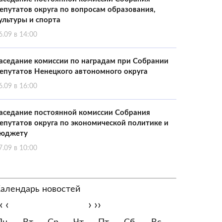
епутатов округа по вопросам образования,
ультуры и спорта
6.09 в 14:00
аседание комиссии по наградам при Собрании
епутатов Ненецкого автономного округа
6.09 в 16:00
аседание постоянной комиссии Собрания
епутатов округа по экономической политике и
юджету
7.09 в 10:00
алендарь новостей
‹
‹
›
››