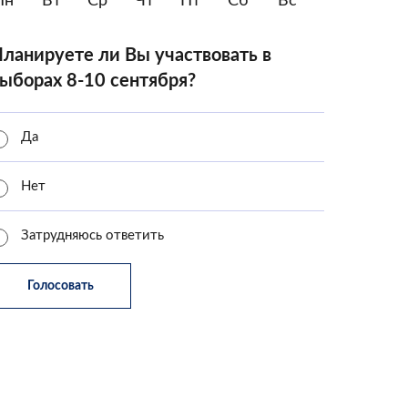
Пн
Вт
Ср
Чт
Пт
Сб
Вс
ланируете ли Вы участвовать в
ыборах 8-10 сентября?
Да
Нет
Затрудняюсь ответить