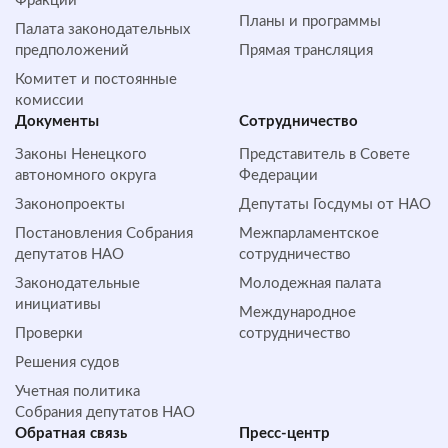
Фракции
Планы и программы
Палата законодательных
предположений
Прямая трансляция
Комитет и постоянные
комиссии
Документы
Сотрудничество
Законы Ненецкого
Представитель в Совете
автономного округа
Федерации
Законопроекты
Депутаты Госдумы от НАО
Постановления Собрания
Межпарламентское
депутатов НАО
сотрудничество
Законодательные
Молодежная палата
инициативы
Международное
Проверки
сотрудничество
Решения судов
Учетная политика
Собрания депутатов НАО
Обратная cвязь
Пресс-центр