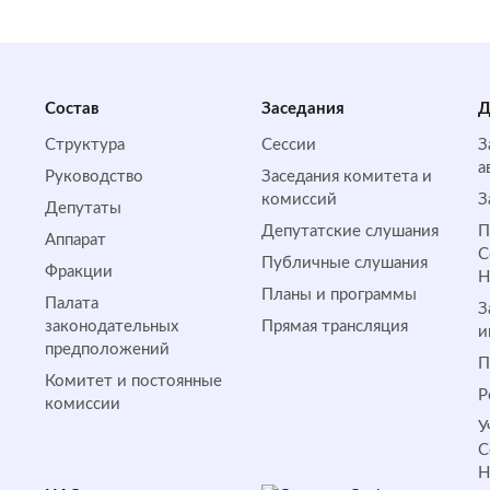
Состав
Заседания
Д
Структура
Сессии
З
а
Руководство
Заседания комитета и
комиссий
З
Депутаты
Депутатские слушания
П
Аппарат
С
Публичные слушания
Фракции
Планы и программы
Палата
З
законодательных
Прямая трансляция
и
предположений
П
Комитет и постоянные
Р
комиссии
У
С