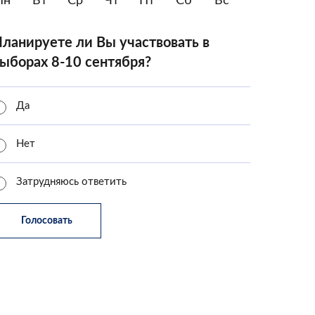
Пн
Вт
Ср
Чт
Пт
Сб
Вс
ланируете ли Вы участвовать в
ыборах 8-10 сентября?
Да
Нет
Затрудняюсь ответить