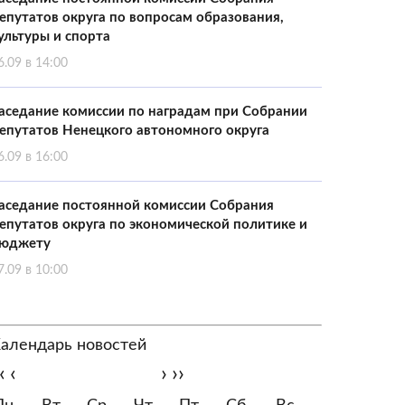
епутатов округа по вопросам образования,
ультуры и спорта
6.09 в 14:00
аседание комиссии по наградам при Собрании
епутатов Ненецкого автономного округа
6.09 в 16:00
аседание постоянной комиссии Собрания
епутатов округа по экономической политике и
юджету
7.09 в 10:00
алендарь новостей
‹
‹
›
››