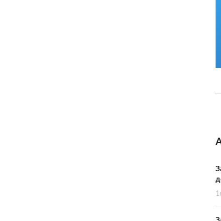
З
д
1
З