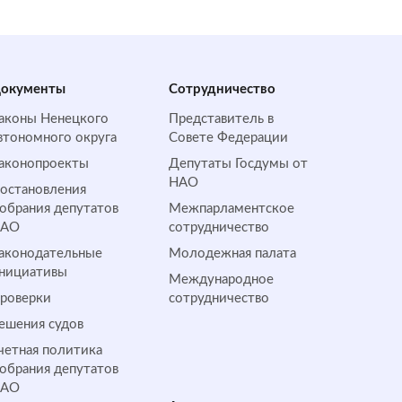
окументы
Сотрудничество
аконы Ненецкого
Представитель в
втономного округа
Совете Федерации
аконопроекты
Депутаты Госдумы от
НАО
остановления
обрания депутатов
Межпарламентское
НАО
сотрудничество
аконодательные
Молодежная палата
нициативы
Международное
роверки
сотрудничество
ешения судов
четная политика
обрания депутатов
НАО