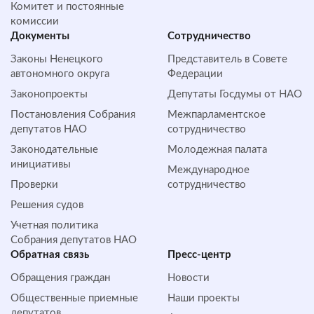
Комитет и постоянные
комиссии
Документы
Сотрудничество
Законы Ненецкого
Представитель в Совете
автономного округа
Федерации
Законопроекты
Депутаты Госдумы от НАО
Постановления Собрания
Межпарламентское
депутатов НАО
сотрудничество
Законодательные
Молодежная палата
инициативы
Международное
Проверки
сотрудничество
Решения судов
Учетная политика
Собрания депутатов НАО
Обратная cвязь
Пресс-центр
Обращения граждан
Новости
Общественные приемные
Наши проекты
депутатов