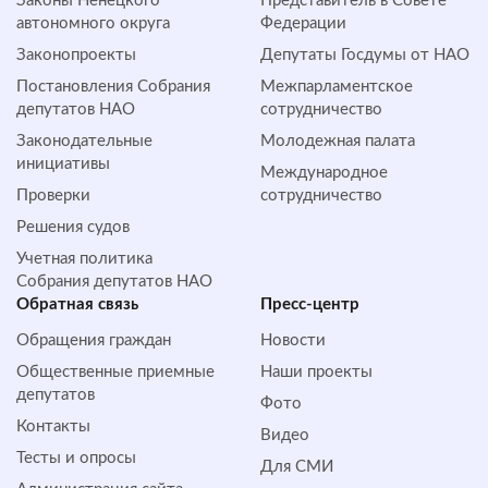
Законы Ненецкого
Представитель в Совете
автономного округа
Федерации
Законопроекты
Депутаты Госдумы от НАО
Постановления Собрания
Межпарламентское
депутатов НАО
сотрудничество
Законодательные
Молодежная палата
инициативы
Международное
Проверки
сотрудничество
Решения судов
Учетная политика
Собрания депутатов НАО
Обратная cвязь
Пресс-центр
Обращения граждан
Новости
Общественные приемные
Наши проекты
депутатов
Фото
Контакты
Видео
Тесты и опросы
Для СМИ