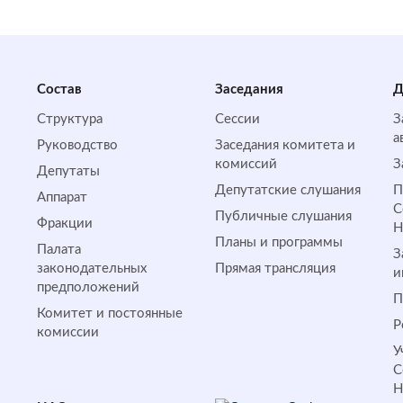
Состав
Заседания
Д
Структура
Сессии
З
а
Руководство
Заседания комитета и
комиссий
З
Депутаты
Депутатские слушания
П
Аппарат
С
Публичные слушания
Фракции
Планы и программы
Палата
З
законодательных
Прямая трансляция
и
предположений
П
Комитет и постоянные
Р
комиссии
У
С