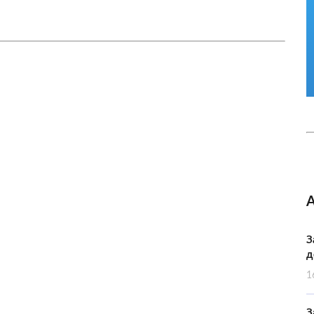
З
д
1
З