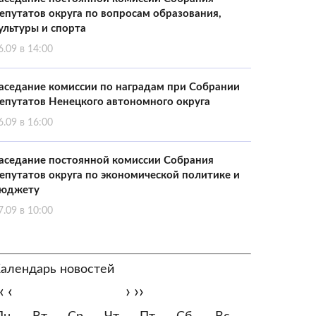
епутатов округа по вопросам образования,
ультуры и спорта
6.09 в 14:00
аседание комиссии по наградам при Собрании
епутатов Ненецкого автономного округа
6.09 в 16:00
аседание постоянной комиссии Собрания
епутатов округа по экономической политике и
юджету
7.09 в 10:00
алендарь новостей
‹
‹
›
››