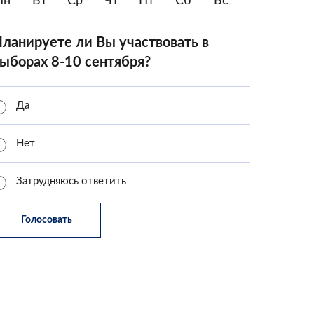
Пн
Вт
Ср
Чт
Пт
Сб
Вс
ланируете ли Вы участвовать в
ыборах 8-10 сентября?
Да
Нет
Затрудняюсь ответить