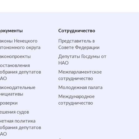
окументы
Сотрудничество
аконы Ненецкого
Представитель в
втономного округа
Совете Федерации
аконопроекты
Депутаты Госдумы от
НАО
остановления
обрания депутатов
Межпарламентское
НАО
сотрудничество
аконодательные
Молодежная палата
нициативы
Международное
роверки
сотрудничество
ешения судов
четная политика
обрания депутатов
НАО