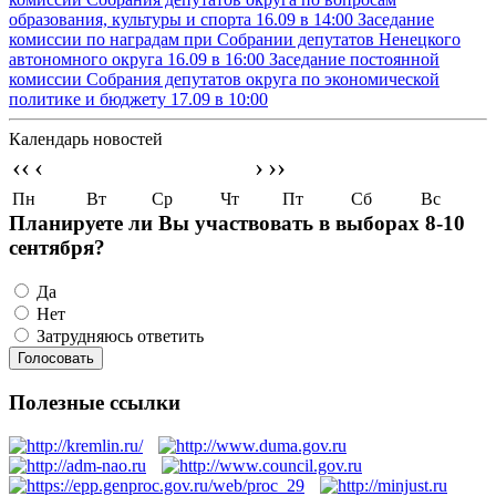
образования, культуры и спорта
16.09 в 14:00
Заседание
комиссии по наградам при Собрании депутатов Ненецкого
автономного округа
16.09 в 16:00
Заседание постоянной
комиссии Собрания депутатов округа по экономической
политике и бюджету
17.09 в 10:00
Календарь новостей
‹‹
‹
›
››
Пн
Вт
Ср
Чт
Пт
Сб
Вс
Планируете ли Вы участвовать в выборах 8-10
сентября?
Да
Нет
Затрудняюсь ответить
Полезные ссылки