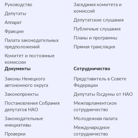
Руководство
Заседания комитета и
комиссий
Депутаты
Депутатские слушания
Аппарат
Публичные слушания
Фракции
Планы и программы
Палата законодательных
предположений
Прямая трансляция
Комитет и постоянные
комиссии
Документы
Сотрудничество
Законы Ненецкого
Представитель в Совете
автономного округа
Федерации
Законопроекты
Депутаты Госдумы от НАО
Постановления Собрания
Межпарламентское
депутатов НАО
сотрудничество
Законодательные
Молодежная палата
инициативы
Международное
Проверки
сотрудничество