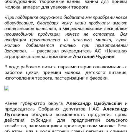
оборудование: творожные ванны, ванны для приёма
молока, аппарат для упаковки творога.
«При поддержке окружного бюджета мы приобрели новое
оборудование, благодаря чему наши продукты имеют
очень высокое качество, и мы реализовываем весь объем
производимой продукции, ничего не остается. Вся
продукция приготовлена из цельного молока, сухое
молоко добавляется только при приготовлении
йогуртов»
, — рассказал руководитель АО «Ненецкая
агропромышленная компания»
Анатолий Чудочин
.
В ходе рабочего визита парламентарии ознакомились с
работой цехов приемки молока, детского питания,
изготовления творога, пастеризации и фасовки.
Ранее губернатор округа
Александр Цыбульский
и
председатель Собрания депутатов НАО
Александр
Лутовинов
обсудили возможность продления срока
действия субсидии для предприятий сельского
хозяйства, занимающихся производством молока. Речь
об этом шла в ходе встречи главы региона и спикера