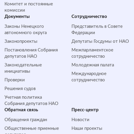
Комитет и постоянные
комиссии
Документы
Сотрудничество
Законы Ненецкого
Представитель в Совете
автономного округа
Федерации
Законопроекты
Депутаты Госдумы от НАО
Постановления Собрания
Межпарламентское
депутатов НАО
сотрудничество
Законодательные
Молодежная палата
инициативы
Международное
Проверки
сотрудничество
Решения судов
Учетная политика
Собрания депутатов НАО
Обратная cвязь
Пресс-центр
Обращения граждан
Новости
Общественные приемные
Наши проекты