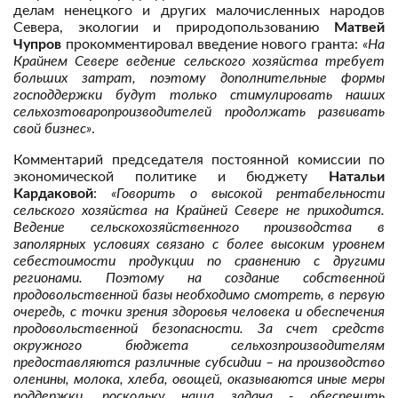
делам ненецкого и других малочисленных народов
Севера, экологии и природопользованию
Матвей
Чупров
прокомментировал введение нового гранта:
«На
Крайнем Севере ведение сельского хозяйства требует
больших затрат, поэтому дополнительные формы
господдержки будут только стимулировать наших
сельхозтоваропроизводителей продолжать развивать
свой бизнес»
.
Комментарий председателя постоянной комиссии по
экономической политике и бюджету
Натальи
Кардаковой
:
«Говорить о высокой рентабельности
сельского хозяйства на Крайней Севере не приходится.
Ведение сельскохозяйственного производства в
заполярных условиях связано с более высоким уровнем
себестоимости продукции по сравнению с другими
регионами. Поэтому на создание собственной
продовольственной базы необходимо смотреть, в первую
очередь, с точки зрения здоровья человека и обеспечения
продовольственной безопасности. За счет средств
окружного бюджета сельхозпроизводителям
предоставляются различные субсидии – на производство
оленины, молока, хлеба, овощей, оказываются иные меры
поддержки, поскольку наша задача - обеспечить